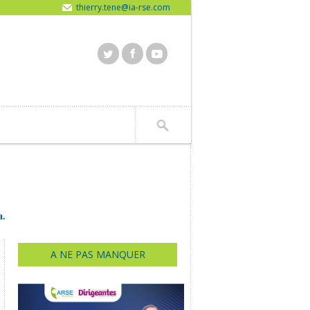
thierry.tene@ia-rse.com
a.
A NE PAS MANQUER