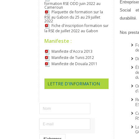
Entreprise
formation RSE ODD juin 2022 au
Cameroun
Social e
Plaquette de formation sur la
RSE au Gabon du 25 au 29 juillet
durabilité.
2022
Fiche d'inscription formation sur
la RSE de juillet 2022 au Gabon
Nos presta
Manifeste :
F
d
Manifeste d'Accra 2013
Manifeste de Tunis 2012
D
Manifeste de Douala 2011
Él
d
du
LETTRE D'INFORMATION
O
d’
R
E
C
R
L
G