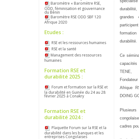
spécialisé
Baromètre « Baromètre RSE,
ODD, féminisation et gouvernance
durabilit
du Bénin
Baromètre RSE ODD SBF 120
grandes e
Afrique 2020
particip
Etudes :
formati
durabilité.
RSE et les ressources humaines
RSE et la santé
Management des ressources
Ce sémina
humaines
capacités
Formation RSE et
TENE, ex
durabilité 2025 :
Fondateur
Forum et formation sur la RSE et
Afrique 
la durabilité en Guinée du 24 au 28
février 2025 à Conakry
DOING GO
Formation RSE et
Plusieur
durabilité 2024 :
congolai
cadres pou
Plaquette Forum sur la RSE et la
durabilité dans les banques et les
entreprises Congolaises