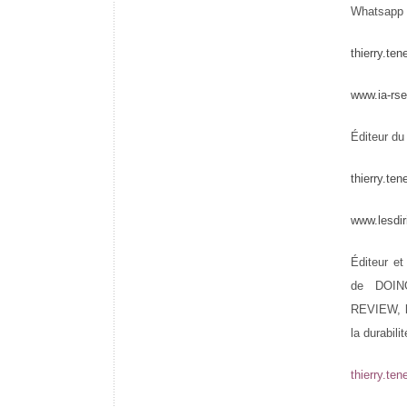
Whatsap
thierry.te
www.ia-rs
Éditeur du
thierry.te
www.lesdi
Éditeur et
de DOI
REVIEW, l
la durabili
thierry.te