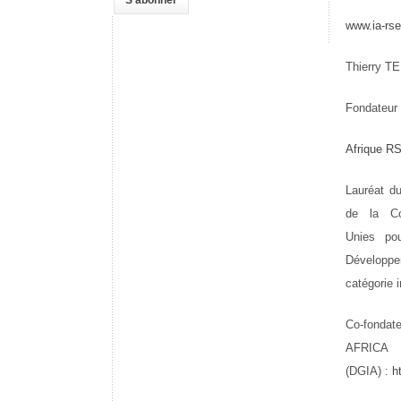
www.ia-rs
Thierry T
Fondateur
Afrique R
Lauréat d
de la Co
Unies po
Développ
catégorie 
Co-fonda
AFRICA
(DGIA) :
h