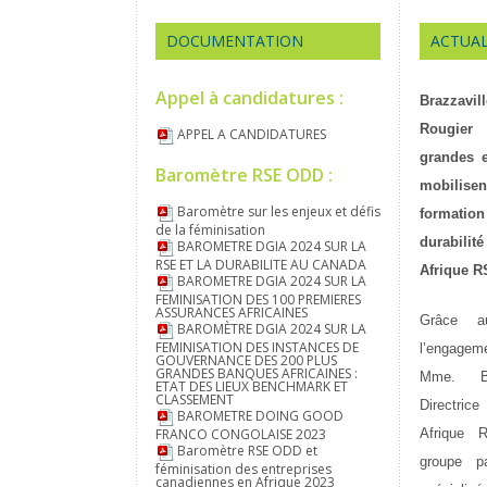
DOCUMENTATION
ACTUAL
Appel à candidatures :
Brazzav
Rougier
APPEL A CANDIDATURES
grandes e
Baromètre RSE ODD :
mobilisen
Baromètre sur les enjeux et défis
formati
de la féminisation
durabilit
BAROMETRE DGIA 2024 SUR LA
RSE ET LA DURABILITE AU CANADA
Afrique 
BAROMETRE DGIA 2024 SUR LA
FEMINISATION DES 100 PREMIERES
ASSURANCES AFRICAINES
Grâce 
BAROMÈTRE DGIA 2024 SUR LA
FEMINISATION DES INSTANCES DE
l’engage
GOUVERNANCE DES 200 PLUS
GRANDES BANQUES AFRICAINES :
Mme. B
ETAT DES LIEUX BENCHMARK ET
CLASSEMENT
Directri
BAROMETRE DOING GOOD
FRANCO CONGOLAISE 2023
Afrique 
Baromètre RSE ODD et
groupe p
féminisation des entreprises
canadiennes en Afrique 2023