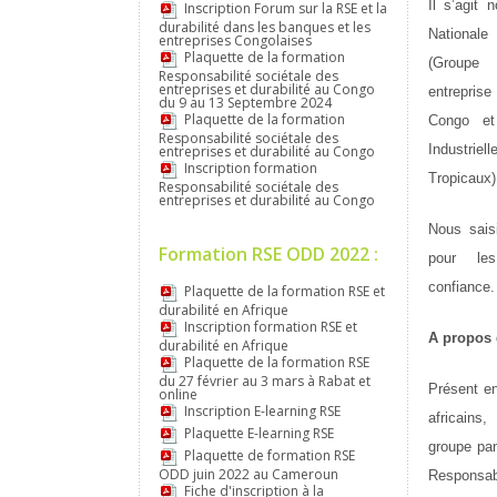
Il s’agit
Inscription Forum sur la RSE et la
durabilité dans les banques et les
Nationale
entreprises Congolaises
Plaquette de la formation
(Groupe
Responsabilité sociétale des
entreprises et durabilité au Congo
entrepri
du 9 au 13 Septembre 2024
Plaquette de la formation
Congo et
Responsabilité sociétale des
Industriel
entreprises et durabilité au Congo
Inscription formation
Tropicau
Responsabilité sociétale des
entreprises et durabilité au Congo
Nous sais
Formation RSE ODD 2022 :
pour le
confiance
Plaquette de la formation RSE et
durabilité en Afrique
Inscription formation RSE et
A propos 
durabilité en Afrique
Plaquette de la formation RSE
du 27 février au 3 mars à Rabat et
Présent e
online
Inscription E-learning RSE
africain
Plaquette E-learning RSE
groupe pan
Plaquette de formation RSE
ODD juin 2022 au Cameroun
Responsa
Fiche d'inscription à la