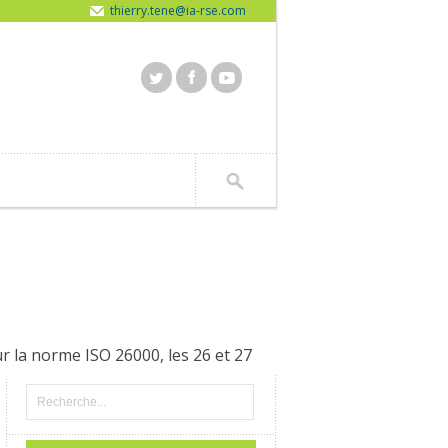
thierry.tene@ia-rse.com
r la norme ISO 26000, les 26 et 27