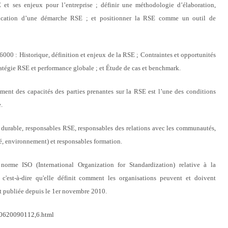
E et ses enjeux pour l’entreprise ; définir une méthodologie d’élaboration,
ication d’une démarche RSE ; et positionner la RSE comme un outil de
000 : Historique, définition et enjeux de la RSE ; Contraintes et opportunités
tratégie RSE et performance globale ; et Étude de cas et benchmark.
ment des capacités des parties prenantes sur la RSE est l’une des conditions
.
 durable, responsables RSE, responsables des relations avec les communautés,
é, environnement) et responsables formation.
rme ISO (International Organization for Standardization) relative à la
, c'est-à-dire qu'elle définit comment les organisations peuvent et doivent
t publiée depuis le 1er novembre 2010.
180620090112,6.html