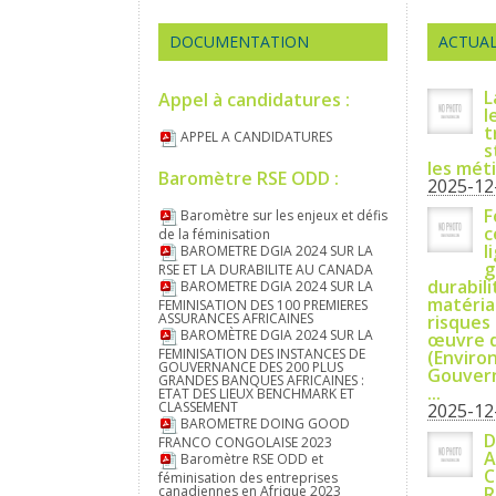
DOCUMENTATION
ACTUAL
L
Appel à candidatures :
l
t
APPEL A CANDIDATURES
s
les mét
Baromètre RSE ODD :
2025-12
F
Baromètre sur les enjeux et défis
c
de la féminisation
l
BAROMETRE DGIA 2024 SUR LA
g
RSE ET LA DURABILITE AU CANADA
durabili
BAROMETRE DGIA 2024 SUR LA
matérial
FEMINISATION DES 100 PREMIERES
ASSURANCES AFRICAINES
risques 
BAROMÈTRE DGIA 2024 SUR LA
œuvre d
FEMINISATION DES INSTANCES DE
(Enviro
GOUVERNANCE DES 200 PLUS
Gouvern
GRANDES BANQUES AFRICAINES :
...
ETAT DES LIEUX BENCHMARK ET
CLASSEMENT
2025-12
BAROMETRE DOING GOOD
D
FRANCO CONGOLAISE 2023
A
Baromètre RSE ODD et
C
féminisation des entreprises
canadiennes en Afrique 2023
R