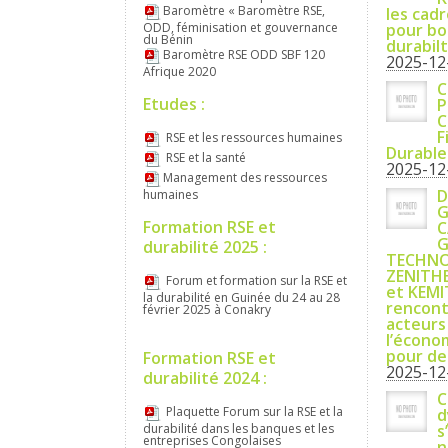
Baromètre « Baromètre RSE,
les cadr
ODD, féminisation et gouvernance
pour boo
du Bénin
durabil
Baromètre RSE ODD SBF 120
2025-12
Afrique 2020
C
Etudes :
P
C
F
RSE et les ressources humaines
Durable
RSE et la santé
2025-12
Management des ressources
D
humaines
G
Formation RSE et
C
G
durabilité 2025 :
TECHNO
ZENITHE
Forum et formation sur la RSE et
et KEM
la durabilité en Guinée du 24 au 28
rencont
février 2025 à Conakry
acteurs
l’écono
pour des
Formation RSE et
2025-12
durabilité 2024 :
C
Plaquette Forum sur la RSE et la
d
durabilité dans les banques et les
s
entreprises Congolaises
n